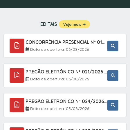
EDITAIS
Veja mais
CONCORRÊNCIA PRESENCIAL Nº 019/2025 - PAVIMENTAÇÃO ASFÁLTICA EM TRECHO DA RUA 2 NO BAIRRO VILA SOARES NO MUNICÍPIO DE SETE BARRAS/SP.
Data de abertura: 06/08/2026
PREGÃO ELETRÔNICO Nº 021/2026 - AQUISIÇÃO DE CONTENTORES E CARRINHOS, DESTINADOS A COLETIVA E MANEJO DE RESÍDUOS SÓLIDOS, ATRAVÉS DO SISTEMA DE REGISTRO DE PREÇOS (SRP)
Data de abertura: 06/08/2026
PREGÃO ELETRÔNICO Nº 024/2026 - AQUISIÇÃO DE GÁS MEDICINAL TIPO OXIGÊNIO (1,00 M3, 3,00 M3 E 10,00 M3), EM ATENDIMENTO À SECRETARIA MUNICIPAL DE SAÚDE, ATRAVÉS DO SISTEMA DE REGISTRO DE PREÇOS (SRP)
Data de abertura: 03/08/2026