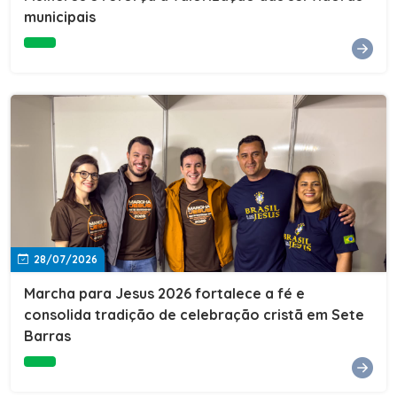
Cultura, Esporte e Lazer, Paulo Thomas, prestigiou os
municipais
formandos e destacou a importância da educação como
ferramenta de transformação social. "A educação abre
portas, transforma histórias e cria oportunidades. A
retomada e a ampliação da EJA representam um
compromisso da nossa gestão com a inclusão,
oferecendo a jovens e adultos a oportunidade de
concluir seus estudos e construir um futuro melhor.
Cada certificado entregue simboliza esforço,
determinação e a certeza de que investir em educação
é investir no desenvolvimento de Sete Barras."A
Prefeitura de Sete Barras também agradeceu ao SESI,
parceiro fundamental na retomada e ampliação da
Educação de Jovens e Adultos, aos professores, à
equipe da Secretaria Municipal de Educação e a todos
os profissionais que contribuíram para que esse
28/07/2026
importante projeto voltasse a transformar a vida de
dezenas de famílias.
Marcha para Jesus 2026 fortalece a fé e
consolida tradição de celebração cristã em Sete
Barras