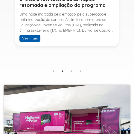
retomada e ampliação do programa
Uma noite marcada pela emoção, pela superação e
pela realização de sonhos. Assim foi a formatura da
Educação de Jovens e Adultos (EJA), realizada na
última sexta-feira (17), na EMEF Prof. Durval de Castro. A
cerimônia celebrou a conclusão dos estudos de 53
Ver mais
alunos e entrou para a história ao marcar a primeira
formatura do Ensino Fundamental II e do Ensino Médio
desde a retomada e ampliação da modalidade no
município.A retomada da EJA foi viabilizada por meio
da parceria entre a Prefeitura de Sete Barras, por
intermédio da Secretaria Municipal de Educação, e o
SESI, ampliando o acesso à educação e oferecendo uma
nova oportunidade para jovens e adultos que decidiram
retomar os estudos.A última turma da Educação de
Jovens e Adultos formada pelo município foi em 2016,
contemplando apenas o Ensino Fundamental I (1º ao 5º
ano). Após nove anos, a modalidade voltou a ser
oferecida em Sete Barras e, a partir de agosto de 2025,
passou por uma importante ampliação. Em parceria
com o SESI, a Prefeitura passou a disponibilizar também
o Ensino Fundamental II (6º ao 9º ano) e o Ensino
Médio, ampliando significativamente as oportunidades
para que jovens e adultos concluam sua formação.A