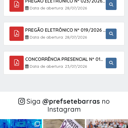
PREGÃO ELETRÔNICO Nº 023/2026 - AQUISIÇÃO DE ENXOVAL INFANTIL, EM ATENDIMENTO À SECRETARIA MUNICIPAL DE EDUCAÇÃO, ATRAVÉS DO SISTEMA DE REGISTRO DE PREÇOS (SRP).
Data de abertura: 28/07/2026
PREGÃO ELETRÔNICO Nº 019/2026 - CONTRATAÇÃO DE EMPRESA ESPECIALIZADA PARA A PRESTAÇÃO DE SERVIÇOS VETERINÁRIOS CLÍNICOS E CIRÚRGICOS, COM FOCO EM AÇÕES DE SAÚDE PÚBLICA, BEM-ESTAR ANIMAL E CONTROLE POPULACIONAL ÉTICO DE CÃES E GATOS, EM ATENDIMENTO À
Data de abertura: 28/07/2026
CONCORRÊNCIA PRESENCIAL Nº 018/2026 - PAVIMENTAÇÃO ASFÁLTICA NO BAIRRO VOTUPOCA ? ESTRADA DA RAPOSA, NO MUNICÍPIO DE SETE BARRAS/SP
Data de abertura: 23/07/2026
Siga
@‌prefsetebarras
no
Instagram