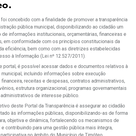
eo.
foi concebido com a finalidade de promover a transparência
istração pública municipal, disponibilizando ao cidadão um
 de informações institucionais, orçamentárias, financeiras e
s, em conformidade com os princípios constitucionais da
da eficiência, bem como com as diretrizes estabelecidas
esso à Informação (Lei nº 12.527/2011).
 portal, é possível acessar dados e documentos relativos à
 municipal, incluindo informações sobre execução
 financeira, receitas e despesas, contratos administrativos,
nvênios, estrutura organizacional, programas governamentais
administrativos de interesse público.
jetivo deste Portal da Transparência é assegurar ao cidadão
itado às informações públicas, disponibilizando-as de forma
lara, objetiva e dinâmica, fortalecendo os mecanismos de
l e contribuindo para uma gestão pública mais íntegra,
participativa no âmbito do Município de Timóteo.