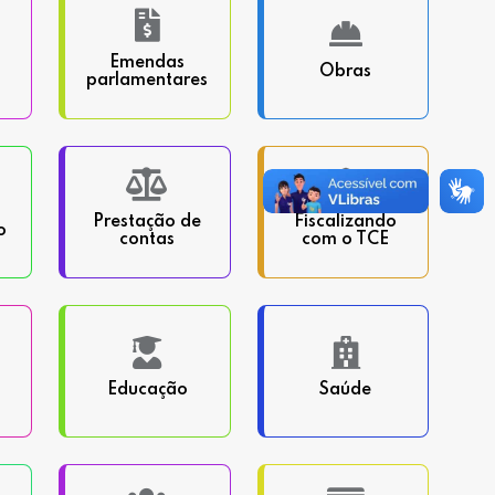
Emendas
Obras
parlamentares
Prestação de
Fiscalizando
o
contas
com o TCE
Educação
Saúde