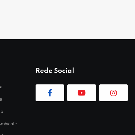
Rede Social
ia
a
mo
Ambiente