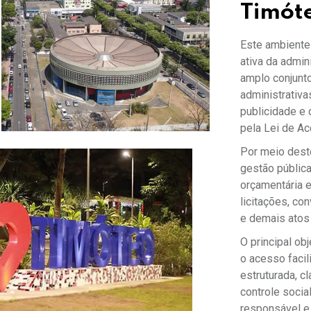
Timót
Este ambiente 
ativa da admin
amplo conjunto
administrativa
publicidade e 
pela Lei de Ac
Por meio deste
gestão pública
orçamentária e
licitações, co
e demais atos 
O principal ob
o acesso facil
estruturada, c
controle socia
responsável e 