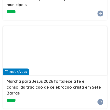
Cultura, Esporte e Lazer, Paulo Thomas, prestigiou os
municipais
formandos e destacou a importância da educação como
ferramenta de transformação social. "A educação abre
portas, transforma histórias e cria oportunidades. A
retomada e a ampliação da EJA representam um
compromisso da nossa gestão com a inclusão,
oferecendo a jovens e adultos a oportunidade de
concluir seus estudos e construir um futuro melhor.
Cada certificado entregue simboliza esforço,
determinação e a certeza de que investir em educação
é investir no desenvolvimento de Sete Barras."A
Prefeitura de Sete Barras também agradeceu ao SESI,
parceiro fundamental na retomada e ampliação da
Educação de Jovens e Adultos, aos professores, à
equipe da Secretaria Municipal de Educação e a todos
os profissionais que contribuíram para que esse
28/07/2026
importante projeto voltasse a transformar a vida de
dezenas de famílias.
Marcha para Jesus 2026 fortalece a fé e
consolida tradição de celebração cristã em Sete
Barras