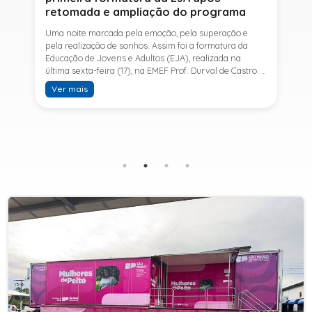
retomada e ampliação do programa
Uma noite marcada pela emoção, pela superação e
pela realização de sonhos. Assim foi a formatura da
Educação de Jovens e Adultos (EJA), realizada na
última sexta-feira (17), na EMEF Prof. Durval de Castro. A
cerimônia celebrou a conclusão dos estudos de 53
Ver mais
alunos e entrou para a história ao marcar a primeira
formatura do Ensino Fundamental II e do Ensino Médio
desde a retomada e ampliação da modalidade no
município.A retomada da EJA foi viabilizada por meio
da parceria entre a Prefeitura de Sete Barras, por
intermédio da Secretaria Municipal de Educação, e o
SESI, ampliando o acesso à educação e oferecendo uma
nova oportunidade para jovens e adultos que decidiram
retomar os estudos.A última turma da Educação de
Jovens e Adultos formada pelo município foi em 2016,
contemplando apenas o Ensino Fundamental I (1º ao 5º
ano). Após nove anos, a modalidade voltou a ser
oferecida em Sete Barras e, a partir de agosto de 2025,
passou por uma importante ampliação. Em parceria
com o SESI, a Prefeitura passou a disponibilizar também
o Ensino Fundamental II (6º ao 9º ano) e o Ensino
Médio, ampliando significativamente as oportunidades
para que jovens e adultos concluam sua formação.A