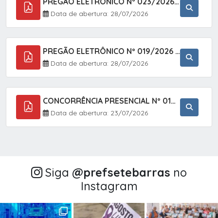
PREGÃO ELETRÔNICO Nº 023/2026 - AQUISIÇÃO DE ENXOVAL INFANTIL, EM ATENDIMENTO À SECRETARIA MUNICIPAL DE EDUCAÇÃO, ATRAVÉS DO SISTEMA DE REGISTRO DE PREÇOS (SRP).
Data de abertura: 28/07/2026
PREGÃO ELETRÔNICO Nº 019/2026 - CONTRATAÇÃO DE EMPRESA ESPECIALIZADA PARA A PRESTAÇÃO DE SERVIÇOS VETERINÁRIOS CLÍNICOS E CIRÚRGICOS, COM FOCO EM AÇÕES DE SAÚDE PÚBLICA, BEM-ESTAR ANIMAL E CONTROLE POPULACIONAL ÉTICO DE CÃES E GATOS, EM ATENDIMENTO À
Data de abertura: 28/07/2026
CONCORRÊNCIA PRESENCIAL Nº 018/2026 - PAVIMENTAÇÃO ASFÁLTICA NO BAIRRO VOTUPOCA ? ESTRADA DA RAPOSA, NO MUNICÍPIO DE SETE BARRAS/SP
Data de abertura: 23/07/2026
Siga
@‌prefsetebarras
no
Instagram