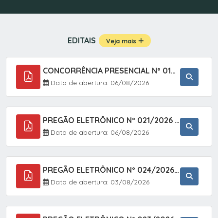
EDITAIS
Veja mais
CONCORRÊNCIA PRESENCIAL Nº 019/2025 - PAVIMENTAÇÃO ASFÁLTICA EM TRECHO DA RUA 2 NO BAIRRO VILA SOARES NO MUNICÍPIO DE SETE BARRAS/SP.
Data de abertura: 06/08/2026
PREGÃO ELETRÔNICO Nº 021/2026 - AQUISIÇÃO DE CONTENTORES E CARRINHOS, DESTINADOS A COLETIVA E MANEJO DE RESÍDUOS SÓLIDOS, ATRAVÉS DO SISTEMA DE REGISTRO DE PREÇOS (SRP)
Data de abertura: 06/08/2026
PREGÃO ELETRÔNICO Nº 024/2026 - AQUISIÇÃO DE GÁS MEDICINAL TIPO OXIGÊNIO (1,00 M3, 3,00 M3 E 10,00 M3), EM ATENDIMENTO À SECRETARIA MUNICIPAL DE SAÚDE, ATRAVÉS DO SISTEMA DE REGISTRO DE PREÇOS (SRP)
Data de abertura: 03/08/2026