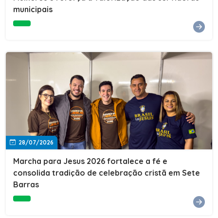
Cultura, Esporte e Lazer, Paulo Thomas, prestigiou os
municipais
formandos e destacou a importância da educação como
ferramenta de transformação social. "A educação abre
portas, transforma histórias e cria oportunidades. A
retomada e a ampliação da EJA representam um
compromisso da nossa gestão com a inclusão,
oferecendo a jovens e adultos a oportunidade de
concluir seus estudos e construir um futuro melhor.
Cada certificado entregue simboliza esforço,
determinação e a certeza de que investir em educação
é investir no desenvolvimento de Sete Barras."A
Prefeitura de Sete Barras também agradeceu ao SESI,
parceiro fundamental na retomada e ampliação da
Educação de Jovens e Adultos, aos professores, à
equipe da Secretaria Municipal de Educação e a todos
os profissionais que contribuíram para que esse
28/07/2026
importante projeto voltasse a transformar a vida de
dezenas de famílias.
Marcha para Jesus 2026 fortalece a fé e
consolida tradição de celebração cristã em Sete
Barras