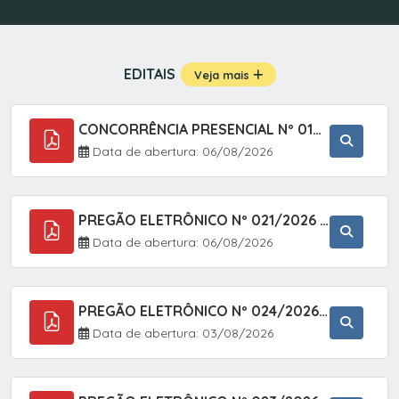
EDITAIS
Veja mais
CONCORRÊNCIA PRESENCIAL Nº 019/2025 - PAVIMENTAÇÃO ASFÁLTICA EM TRECHO DA RUA 2 NO BAIRRO VILA SOARES NO MUNICÍPIO DE SETE BARRAS/SP.
Data de abertura: 06/08/2026
PREGÃO ELETRÔNICO Nº 021/2026 - AQUISIÇÃO DE CONTENTORES E CARRINHOS, DESTINADOS A COLETIVA E MANEJO DE RESÍDUOS SÓLIDOS, ATRAVÉS DO SISTEMA DE REGISTRO DE PREÇOS (SRP)
Data de abertura: 06/08/2026
PREGÃO ELETRÔNICO Nº 024/2026 - AQUISIÇÃO DE GÁS MEDICINAL TIPO OXIGÊNIO (1,00 M3, 3,00 M3 E 10,00 M3), EM ATENDIMENTO À SECRETARIA MUNICIPAL DE SAÚDE, ATRAVÉS DO SISTEMA DE REGISTRO DE PREÇOS (SRP)
Data de abertura: 03/08/2026