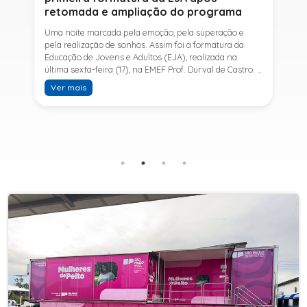
retomada e ampliação do programa
Uma noite marcada pela emoção, pela superação e
pela realização de sonhos. Assim foi a formatura da
Educação de Jovens e Adultos (EJA), realizada na
última sexta-feira (17), na EMEF Prof. Durval de Castro. A
cerimônia celebrou a conclusão dos estudos de 53
Ver mais
alunos e entrou para a história ao marcar a primeira
formatura do Ensino Fundamental II e do Ensino Médio
desde a retomada e ampliação da modalidade no
município.A retomada da EJA foi viabilizada por meio
da parceria entre a Prefeitura de Sete Barras, por
intermédio da Secretaria Municipal de Educação, e o
SESI, ampliando o acesso à educação e oferecendo uma
nova oportunidade para jovens e adultos que decidiram
retomar os estudos.A última turma da Educação de
Jovens e Adultos formada pelo município foi em 2016,
contemplando apenas o Ensino Fundamental I (1º ao 5º
ano). Após nove anos, a modalidade voltou a ser
oferecida em Sete Barras e, a partir de agosto de 2025,
passou por uma importante ampliação. Em parceria
com o SESI, a Prefeitura passou a disponibilizar também
o Ensino Fundamental II (6º ao 9º ano) e o Ensino
Médio, ampliando significativamente as oportunidades
para que jovens e adultos concluam sua formação.A