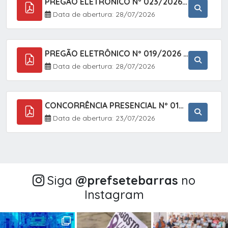
PREGÃO ELETRÔNICO Nº 023/2026 - AQUISIÇÃO DE ENXOVAL INFANTIL, EM ATENDIMENTO À SECRETARIA MUNICIPAL DE EDUCAÇÃO, ATRAVÉS DO SISTEMA DE REGISTRO DE PREÇOS (SRP).
Data de abertura: 28/07/2026
PREGÃO ELETRÔNICO Nº 019/2026 - CONTRATAÇÃO DE EMPRESA ESPECIALIZADA PARA A PRESTAÇÃO DE SERVIÇOS VETERINÁRIOS CLÍNICOS E CIRÚRGICOS, COM FOCO EM AÇÕES DE SAÚDE PÚBLICA, BEM-ESTAR ANIMAL E CONTROLE POPULACIONAL ÉTICO DE CÃES E GATOS, EM ATENDIMENTO À
Data de abertura: 28/07/2026
CONCORRÊNCIA PRESENCIAL Nº 018/2026 - PAVIMENTAÇÃO ASFÁLTICA NO BAIRRO VOTUPOCA ? ESTRADA DA RAPOSA, NO MUNICÍPIO DE SETE BARRAS/SP
Data de abertura: 23/07/2026
Siga
@‌prefsetebarras
no
Instagram