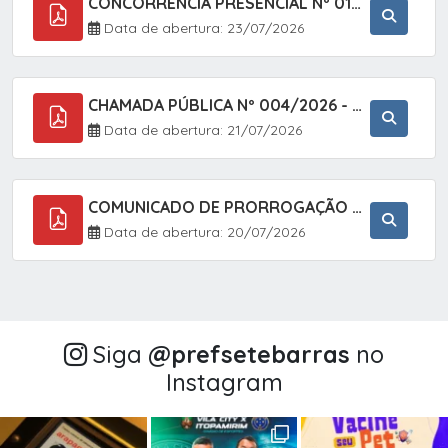
CONCORRÊNCIA PRESENCIAL Nº 018/2026 - PAVIMENTAÇÃO ASFÁLTICA NO BAIRRO VOTUPOCA ? ESTRADA DA RAPOSA, NO MUNICÍPIO DE SETE BARRAS/SP
Data de abertura: 23/07/2026
CHAMADA PÚBLICA Nº 004/2026 - AQUISIÇÃO DE GÊNEROS ALIMENTÍCIOS DA AGRICULTURA FAMILIAR PARA ALIMENTAÇÃO ESCOLAR COM DISPENSA DE LICITAÇÃO, LEI N.º 11.947, DE 16/07/2009, RESOLUÇÃO N.º 26 DO FNDE, DE 17/06/2013 E ALTERAÇÕES E A LEI FEDERAL Nº 14.133/
Data de abertura: 21/07/2026
COMUNICADO DE PRORROGAÇÃO DE PRAZO DO CHAMAMENTO PÚBLICO Nº 005/2026 - FOMENTO À EXECUÇÃO DE AÇÕES CULTURAIS (APOIO DIRETO SELEÇÃO DE PROJETOS PARA FIRMAR TERMO DE EXECUÇÃO CULTURAL COM RECURSOS DA POLÍTICA NACIONAL ALDIR BLANC DE FOMENTO À CULTURA
Data de abertura: 20/07/2026
Siga
@‌prefsetebarras
no
Instagram