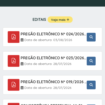
EDITAIS
Veja mais
PREGÃO ELETRÔNICO Nº 024/2026 - AQUISIÇÃO DE GÁS MEDICINAL TIPO OXIGÊNIO (1,00 M3, 3,00 M3 E 10,00 M3), EM ATENDIMENTO À SECRETARIA MUNICIPAL DE SAÚDE, ATRAVÉS DO SISTEMA DE REGISTRO DE PREÇOS (SRP)
Data de abertura: 03/08/2026
PREGÃO ELETRÔNICO Nº 023/2026 - AQUISIÇÃO DE ENXOVAL INFANTIL, EM ATENDIMENTO À SECRETARIA MUNICIPAL DE EDUCAÇÃO, ATRAVÉS DO SISTEMA DE REGISTRO DE PREÇOS (SRP).
Data de abertura: 28/07/2026
PREGÃO ELETRÔNICO Nº 019/2026 - ONTRATAÇÃO DE EMPRESA ESPECIALIZADA PARA A PRESTAÇÃO DE SERVIÇOS VETERINÁRIOS CLÍNICOS E CIRÚRGICOS, COM FOCO EM AÇÕES DE SAÚDE PÚBLICA, BEM-ESTAR ANIMAL E CONTROLE POPULACIONAL ÉTICO DE CÃES E GATOS, EM ATENDIMENTO À
Data de abertura: 28/07/2026