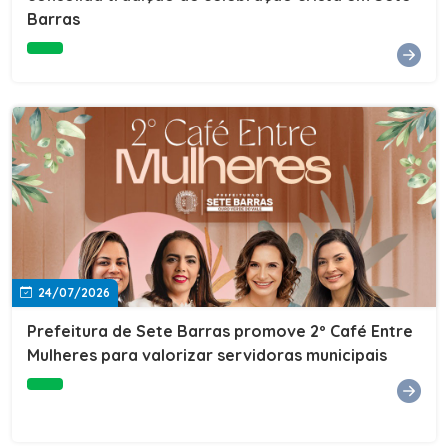
Barras
e do Instituto de Desenvolvimento Profissional
(IDEP).SERVIÇORede de Negócios 7BData: 11 de agosto
(terça-feira)Horário: 18h30Local: Rua Dr. Júlio Prestes,
692 – Centro – Sete Barras/SPPalestrante: Tiago
Ferreira – Especialista em técnicas de vendas Telecom e
fundador da empresa Seu Consultor.Inscrições: FAÇA
AQUI
24/07/2026
Prefeitura de Sete Barras promove 2º Café Entre
Mulheres para valorizar servidoras municipais