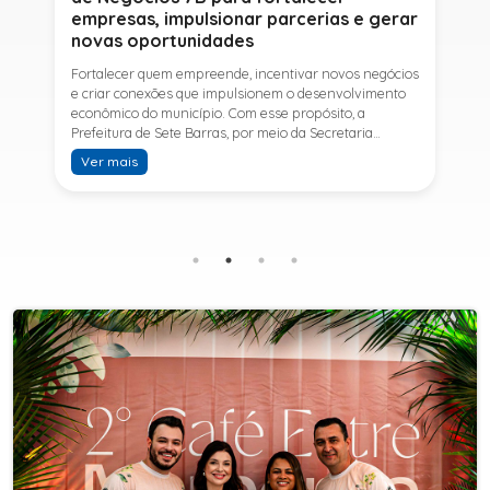
empresas, impulsionar parcerias e gerar
novas oportunidades
Fortalecer quem empreende, incentivar novos negócios
e criar conexões que impulsionem o desenvolvimento
econômico do município. Com esse propósito, a
Prefeitura de Sete Barras, por meio da Secretaria
Municipal de Turismo e Desenvolvimento Econômico,
Ver mais
promove na próxima terça-feira (11) a Rede de Negócios
7B, um encontro voltado a empresários,
empreendedores e profissionais que desejam ampliar
conhecimentos, estabelecer parcerias e identificar
novas oportunidades de crescimento.A programação
contará com a palestra de Tiago Ferreira, especialista
em técnicas de vendas para o setor de
telecomunicações e fundador da empresa Seu
Consultor, que compartilhará estratégias para
aumentar resultados, fortalecer relacionamentos
comerciais e ampliar as oportunidades de
negócios.Para a Secretária Municipal de Turismo e
Desenvolvimento Econômico, Edna Carvalho, a Rede de
Negócios 7B representa mais uma iniciativa da gestão
do Prefeito Ítalo Costa para fortalecer o
empreendedorismo e incentivar o crescimento das
empresas locais. "O Prefeito Ítalo Costa incentiva a