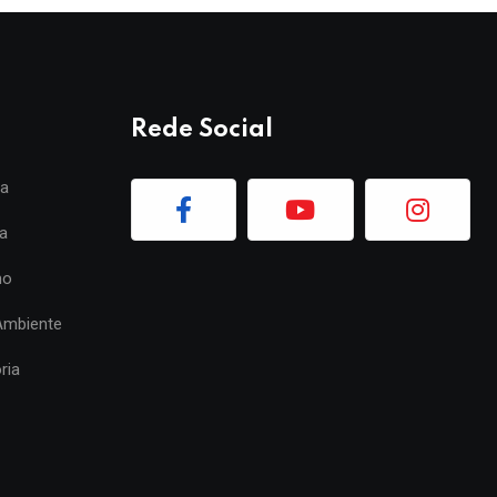
Rede Social
ia
a
mo
Ambiente
ria