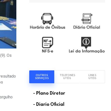
(9). Os
OUTROS
TELEFONES
LINKS
resultado
SERVIÇOS
UTÉIS
UTÉIS
os
- Plano Diretor
 orgulho
- Diario Oficial