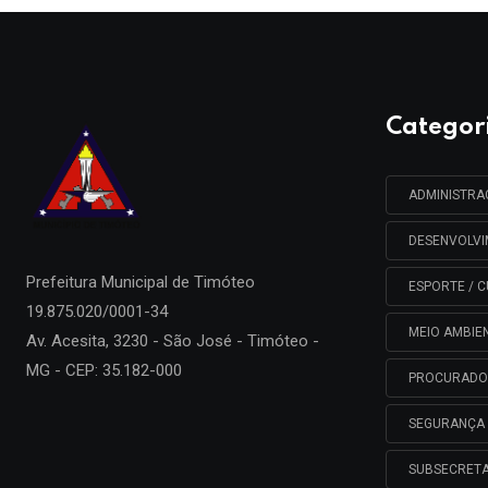
Categor
ADMINISTR
DESENVOLV
Prefeitura Municipal de
Timóteo
ESPORTE / C
19.875.020/0001-34
MEIO AMBIE
Av. Acesita, 3230 - São José - Timóteo -
MG - CEP: 35.182-000
PROCURADO
SEGURANÇA 
SUBSECRETA