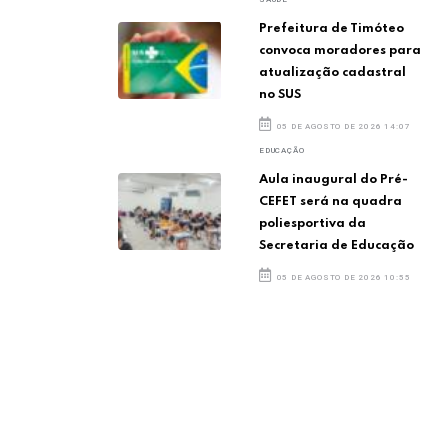
Prefeitura de Timóteo
convoca moradores para
atualização cadastral
no SUS
05 DE AGOSTO DE 2026 14:07
EDUCAÇÃO
Aula inaugural do Pré-
CEFET será na quadra
poliesportiva da
Secretaria de Educação
05 DE AGOSTO DE 2026 10:55