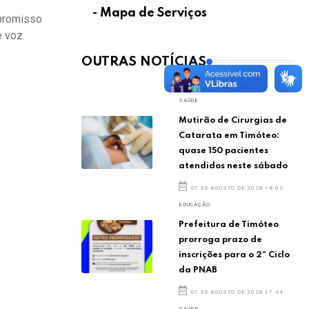
- Mapa de Serviços
mpromisso
 voz.
OUTRAS NOTÍCIAS
SAÚDE
Mutirão de Cirurgias de
Catarata em Timóteo:
quase 150 pacientes
atendidos neste sábado
07 DE AGOSTO DE 2026 18:02
EDUCAÇÃO
Prefeitura de Timóteo
prorroga prazo de
inscrições para o 2º Ciclo
da PNAB
07 DE AGOSTO DE 2026 17:44
SAÚDE