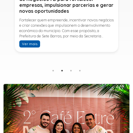
empresas, impulsionar parcerias e gerar
novas oportunidades
Fortalecer quem empreende, incentivar novos negócios
e criar conexões que impulsionem o desenvolvimento
econômico do município. Com esse propósito, a
Prefeitura de Sete Barras, por meio da Secretaria
Municipal de Turismo e Desenvolvimento Econômico,
Ver mais
promove na próxima terça-feira (11) a Rede de Negócios
7B, um encontro voltado a empresários,
empreendedores e profissionais que desejam ampliar
conhecimentos, estabelecer parcerias e identificar
novas oportunidades de crescimento.A programação
contará com a palestra de Tiago Ferreira, especialista
em técnicas de vendas para o setor de
telecomunicações e fundador da empresa Seu
Consultor, que compartilhará estratégias para
aumentar resultados, fortalecer relacionamentos
comerciais e ampliar as oportunidades de
negócios.Para a Secretária Municipal de Turismo e
Desenvolvimento Econômico, Edna Carvalho, a Rede de
Negócios 7B representa mais uma iniciativa da gestão
do Prefeito Ítalo Costa para fortalecer o
empreendedorismo e incentivar o crescimento das
empresas locais. "O Prefeito Ítalo Costa incentiva a