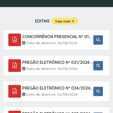
EDITAIS
Veja mais
CONCORRÊNCIA PRESENCIAL Nº 019/2025 - PAVIMENTAÇÃO ASFÁLTICA EM TRECHO DA RUA 2 NO BAIRRO VILA SOARES NO MUNICÍPIO DE SETE BARRAS/SP.
Data de abertura: 06/08/2026
PREGÃO ELETRÔNICO Nº 021/2026 - AQUISIÇÃO DE CONTENTORES E CARRINHOS, DESTINADOS A COLETIVA E MANEJO DE RESÍDUOS SÓLIDOS, ATRAVÉS DO SISTEMA DE REGISTRO DE PREÇOS (SRP)
Data de abertura: 06/08/2026
PREGÃO ELETRÔNICO Nº 024/2026 - AQUISIÇÃO DE GÁS MEDICINAL TIPO OXIGÊNIO (1,00 M3, 3,00 M3 E 10,00 M3), EM ATENDIMENTO À SECRETARIA MUNICIPAL DE SAÚDE, ATRAVÉS DO SISTEMA DE REGISTRO DE PREÇOS (SRP)
Data de abertura: 03/08/2026