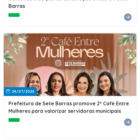
Barras
e do Instituto de Desenvolvimento Profissional
(IDEP).SERVIÇORede de Negócios 7BData: 11 de agosto
(terça-feira)Horário: 18h30Local: Rua Dr. Júlio Prestes,
692 – Centro – Sete Barras/SPPalestrante: Tiago
Ferreira – Especialista em técnicas de vendas Telecom e
fundador da empresa Seu Consultor.Inscrições: FAÇA
AQUI
24/07/2026
Prefeitura de Sete Barras promove 2º Café Entre
Mulheres para valorizar servidoras municipais