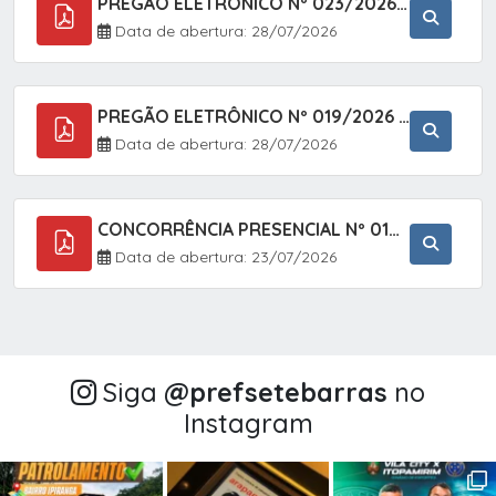
PREGÃO ELETRÔNICO Nº 023/2026 - AQUISIÇÃO DE ENXOVAL INFANTIL, EM ATENDIMENTO À SECRETARIA MUNICIPAL DE EDUCAÇÃO, ATRAVÉS DO SISTEMA DE REGISTRO DE PREÇOS (SRP).
Data de abertura: 28/07/2026
PREGÃO ELETRÔNICO Nº 019/2026 - CONTRATAÇÃO DE EMPRESA ESPECIALIZADA PARA A PRESTAÇÃO DE SERVIÇOS VETERINÁRIOS CLÍNICOS E CIRÚRGICOS, COM FOCO EM AÇÕES DE SAÚDE PÚBLICA, BEM-ESTAR ANIMAL E CONTROLE POPULACIONAL ÉTICO DE CÃES E GATOS, EM ATENDIMENTO À
Data de abertura: 28/07/2026
CONCORRÊNCIA PRESENCIAL Nº 018/2026 - PAVIMENTAÇÃO ASFÁLTICA NO BAIRRO VOTUPOCA ? ESTRADA DA RAPOSA, NO MUNICÍPIO DE SETE BARRAS/SP
Data de abertura: 23/07/2026
Siga
@‌prefsetebarras
no
Instagram