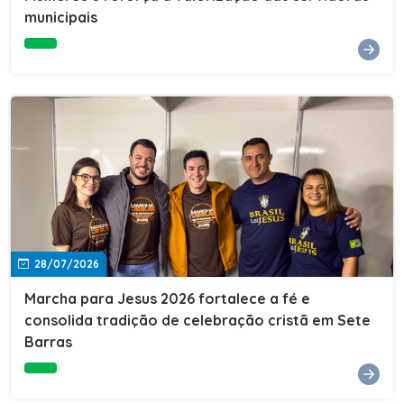
Cultura, Esporte e Lazer, Paulo Thomas, prestigiou os
municipais
formandos e destacou a importância da educação como
ferramenta de transformação social. "A educação abre
portas, transforma histórias e cria oportunidades. A
retomada e a ampliação da EJA representam um
compromisso da nossa gestão com a inclusão,
oferecendo a jovens e adultos a oportunidade de
concluir seus estudos e construir um futuro melhor.
Cada certificado entregue simboliza esforço,
determinação e a certeza de que investir em educação
é investir no desenvolvimento de Sete Barras."A
Prefeitura de Sete Barras também agradeceu ao SESI,
parceiro fundamental na retomada e ampliação da
Educação de Jovens e Adultos, aos professores, à
equipe da Secretaria Municipal de Educação e a todos
os profissionais que contribuíram para que esse
28/07/2026
importante projeto voltasse a transformar a vida de
dezenas de famílias.
Marcha para Jesus 2026 fortalece a fé e
consolida tradição de celebração cristã em Sete
Barras