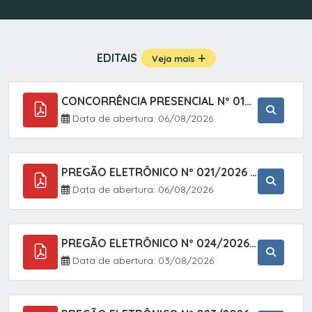
EDITAIS
Veja mais
CONCORRÊNCIA PRESENCIAL Nº 019/2025 - PAVIMENTAÇÃO ASFÁLTICA EM TRECHO DA RUA 2 NO BAIRRO VILA SOARES NO MUNICÍPIO DE SETE BARRAS/SP.
Data de abertura: 06/08/2026
PREGÃO ELETRÔNICO Nº 021/2026 - AQUISIÇÃO DE CONTENTORES E CARRINHOS, DESTINADOS A COLETIVA E MANEJO DE RESÍDUOS SÓLIDOS, ATRAVÉS DO SISTEMA DE REGISTRO DE PREÇOS (SRP)
Data de abertura: 06/08/2026
PREGÃO ELETRÔNICO Nº 024/2026 - AQUISIÇÃO DE GÁS MEDICINAL TIPO OXIGÊNIO (1,00 M3, 3,00 M3 E 10,00 M3), EM ATENDIMENTO À SECRETARIA MUNICIPAL DE SAÚDE, ATRAVÉS DO SISTEMA DE REGISTRO DE PREÇOS (SRP)
Data de abertura: 03/08/2026