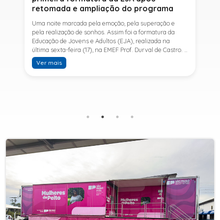
retomada e ampliação do programa
Uma noite marcada pela emoção, pela superação e
pela realização de sonhos. Assim foi a formatura da
Educação de Jovens e Adultos (EJA), realizada na
última sexta-feira (17), na EMEF Prof. Durval de Castro. A
cerimônia celebrou a conclusão dos estudos de 53
Ver mais
alunos e entrou para a história ao marcar a primeira
formatura do Ensino Fundamental II e do Ensino Médio
desde a retomada e ampliação da modalidade no
município.A retomada da EJA foi viabilizada por meio
da parceria entre a Prefeitura de Sete Barras, por
intermédio da Secretaria Municipal de Educação, e o
SESI, ampliando o acesso à educação e oferecendo uma
nova oportunidade para jovens e adultos que decidiram
retomar os estudos.A última turma da Educação de
Jovens e Adultos formada pelo município foi em 2016,
contemplando apenas o Ensino Fundamental I (1º ao 5º
ano). Após nove anos, a modalidade voltou a ser
oferecida em Sete Barras e, a partir de agosto de 2025,
passou por uma importante ampliação. Em parceria
com o SESI, a Prefeitura passou a disponibilizar também
o Ensino Fundamental II (6º ao 9º ano) e o Ensino
Médio, ampliando significativamente as oportunidades
para que jovens e adultos concluam sua formação.A