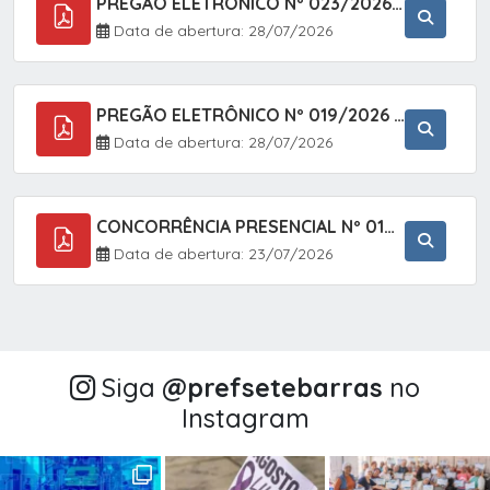
PREGÃO ELETRÔNICO Nº 023/2026 - AQUISIÇÃO DE ENXOVAL INFANTIL, EM ATENDIMENTO À SECRETARIA MUNICIPAL DE EDUCAÇÃO, ATRAVÉS DO SISTEMA DE REGISTRO DE PREÇOS (SRP).
Data de abertura: 28/07/2026
PREGÃO ELETRÔNICO Nº 019/2026 - CONTRATAÇÃO DE EMPRESA ESPECIALIZADA PARA A PRESTAÇÃO DE SERVIÇOS VETERINÁRIOS CLÍNICOS E CIRÚRGICOS, COM FOCO EM AÇÕES DE SAÚDE PÚBLICA, BEM-ESTAR ANIMAL E CONTROLE POPULACIONAL ÉTICO DE CÃES E GATOS, EM ATENDIMENTO À
Data de abertura: 28/07/2026
CONCORRÊNCIA PRESENCIAL Nº 018/2026 - PAVIMENTAÇÃO ASFÁLTICA NO BAIRRO VOTUPOCA ? ESTRADA DA RAPOSA, NO MUNICÍPIO DE SETE BARRAS/SP
Data de abertura: 23/07/2026
Siga
@‌prefsetebarras
no
Instagram