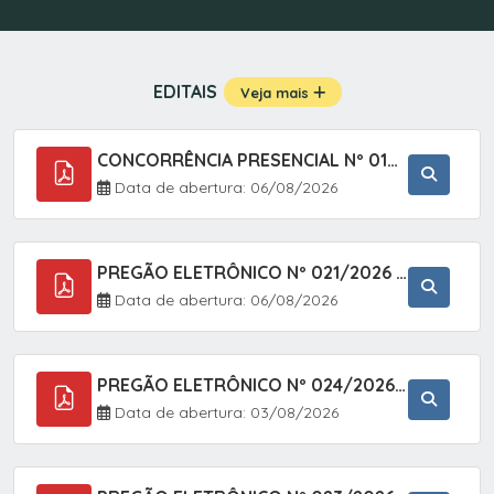
EDITAIS
Veja mais
CONCORRÊNCIA PRESENCIAL Nº 019/2025 - PAVIMENTAÇÃO ASFÁLTICA EM TRECHO DA RUA 2 NO BAIRRO VILA SOARES NO MUNICÍPIO DE SETE BARRAS/SP.
Data de abertura: 06/08/2026
PREGÃO ELETRÔNICO Nº 021/2026 - AQUISIÇÃO DE CONTENTORES E CARRINHOS, DESTINADOS A COLETIVA E MANEJO DE RESÍDUOS SÓLIDOS, ATRAVÉS DO SISTEMA DE REGISTRO DE PREÇOS (SRP)
Data de abertura: 06/08/2026
PREGÃO ELETRÔNICO Nº 024/2026 - AQUISIÇÃO DE GÁS MEDICINAL TIPO OXIGÊNIO (1,00 M3, 3,00 M3 E 10,00 M3), EM ATENDIMENTO À SECRETARIA MUNICIPAL DE SAÚDE, ATRAVÉS DO SISTEMA DE REGISTRO DE PREÇOS (SRP)
Data de abertura: 03/08/2026