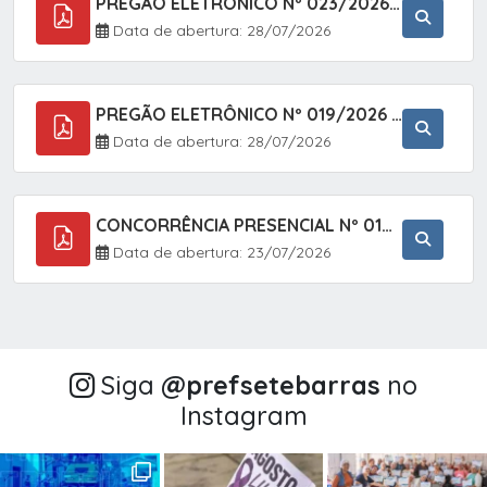
PREGÃO ELETRÔNICO Nº 023/2026 - AQUISIÇÃO DE ENXOVAL INFANTIL, EM ATENDIMENTO À SECRETARIA MUNICIPAL DE EDUCAÇÃO, ATRAVÉS DO SISTEMA DE REGISTRO DE PREÇOS (SRP).
Data de abertura: 28/07/2026
PREGÃO ELETRÔNICO Nº 019/2026 - CONTRATAÇÃO DE EMPRESA ESPECIALIZADA PARA A PRESTAÇÃO DE SERVIÇOS VETERINÁRIOS CLÍNICOS E CIRÚRGICOS, COM FOCO EM AÇÕES DE SAÚDE PÚBLICA, BEM-ESTAR ANIMAL E CONTROLE POPULACIONAL ÉTICO DE CÃES E GATOS, EM ATENDIMENTO À
Data de abertura: 28/07/2026
CONCORRÊNCIA PRESENCIAL Nº 018/2026 - PAVIMENTAÇÃO ASFÁLTICA NO BAIRRO VOTUPOCA ? ESTRADA DA RAPOSA, NO MUNICÍPIO DE SETE BARRAS/SP
Data de abertura: 23/07/2026
Siga
@‌prefsetebarras
no
Instagram