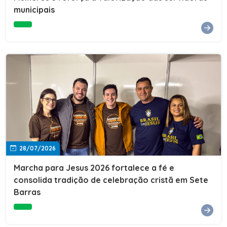
Cultura, Esporte e Lazer, Paulo Thomas, prestigiou os
municipais
formandos e destacou a importância da educação como
ferramenta de transformação social. "A educação abre
portas, transforma histórias e cria oportunidades. A
retomada e a ampliação da EJA representam um
compromisso da nossa gestão com a inclusão,
oferecendo a jovens e adultos a oportunidade de
concluir seus estudos e construir um futuro melhor.
Cada certificado entregue simboliza esforço,
determinação e a certeza de que investir em educação
é investir no desenvolvimento de Sete Barras."A
Prefeitura de Sete Barras também agradeceu ao SESI,
parceiro fundamental na retomada e ampliação da
Educação de Jovens e Adultos, aos professores, à
equipe da Secretaria Municipal de Educação e a todos
os profissionais que contribuíram para que esse
28/07/2026
importante projeto voltasse a transformar a vida de
dezenas de famílias.
Marcha para Jesus 2026 fortalece a fé e
consolida tradição de celebração cristã em Sete
Barras