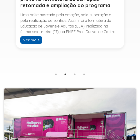
retomada e ampliação do programa
Uma noite marcada pela emoção, pela superação e
pela realização de sonhos. Assim foi a formatura da
Educação de Jovens e Adultos (EJA), realizada na
última sexta-feira (17), na EMEF Prof. Durval de Castro. A
cerimônia celebrou a conclusão dos estudos de 53
Ver mais
alunos e entrou para a história ao marcar a primeira
formatura do Ensino Fundamental II e do Ensino Médio
desde a retomada e ampliação da modalidade no
município.A retomada da EJA foi viabilizada por meio
da parceria entre a Prefeitura de Sete Barras, por
intermédio da Secretaria Municipal de Educação, e o
SESI, ampliando o acesso à educação e oferecendo uma
nova oportunidade para jovens e adultos que decidiram
retomar os estudos.A última turma da Educação de
Jovens e Adultos formada pelo município foi em 2016,
contemplando apenas o Ensino Fundamental I (1º ao 5º
ano). Após nove anos, a modalidade voltou a ser
oferecida em Sete Barras e, a partir de agosto de 2025,
passou por uma importante ampliação. Em parceria
com o SESI, a Prefeitura passou a disponibilizar também
o Ensino Fundamental II (6º ao 9º ano) e o Ensino
Médio, ampliando significativamente as oportunidades
para que jovens e adultos concluam sua formação.A