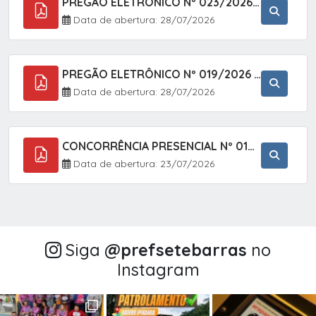
PREGÃO ELETRÔNICO Nº 023/2026 - AQUISIÇÃO DE ENXOVAL INFANTIL, EM ATENDIMENTO À SECRETARIA MUNICIPAL DE EDUCAÇÃO, ATRAVÉS DO SISTEMA DE REGISTRO DE PREÇOS (SRP).
Data de abertura: 28/07/2026
PREGÃO ELETRÔNICO Nº 019/2026 - CONTRATAÇÃO DE EMPRESA ESPECIALIZADA PARA A PRESTAÇÃO DE SERVIÇOS VETERINÁRIOS CLÍNICOS E CIRÚRGICOS, COM FOCO EM AÇÕES DE SAÚDE PÚBLICA, BEM-ESTAR ANIMAL E CONTROLE POPULACIONAL ÉTICO DE CÃES E GATOS, EM ATENDIMENTO À
Data de abertura: 28/07/2026
CONCORRÊNCIA PRESENCIAL Nº 018/2026 - PAVIMENTAÇÃO ASFÁLTICA NO BAIRRO VOTUPOCA ? ESTRADA DA RAPOSA, NO MUNICÍPIO DE SETE BARRAS/SP
Data de abertura: 23/07/2026
Siga
@‌prefsetebarras
no
Instagram