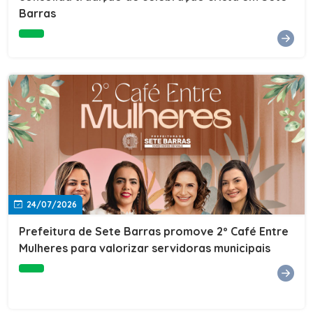
Barras
Paróquia São João Batista) – Centro – Sete
BarrasPeríodo: 6 a 8 de agostoHorário de visitação: das
8h às 17hOficinas educativas: das 9h às 11h30 e das 14h
às 17hEntrada: Gratuita
24/07/2026
Prefeitura de Sete Barras promove 2º Café Entre
Mulheres para valorizar servidoras municipais