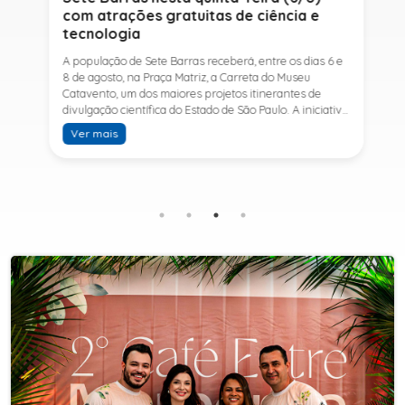
com atrações gratuitas de ciência e
tecnologia
A população de Sete Barras receberá, entre os dias 6 e
8 de agosto, na Praça Matriz, a Carreta do Museu
Catavento, um dos maiores projetos itinerantes de
divulgação científica do Estado de São Paulo. A iniciativa
integra o programa CultSP na Estrada, da Secretaria da
Ver mais
Cultura, Economia e Indústria Criativas do Estado de São
Paulo, por meio do projeto "Museu Catavento: Ciência
que vai até você", levando conhecimento, tecnologia e
experiências interativas para municípios paulistas.Para
o Secretário Municipal de Cultura, Esporte e Lazer, Paulo
Thomas, a chegada da carreta representa um
importante investimento na democratização do acesso
à ciência e ao conhecimento. "Receber o Museu
Catavento em Sete Barras é motivo de grande
satisfação. Essa é uma oportunidade para que crianças,
jovens e adultos tenham contato com experiências
científicas de forma prática, divertida e acessível. Mais
do que uma exposição, o projeto desperta a curiosidade,
incentiva o aprendizado e aproxima a população da
ciência. Convidamos toda a comunidade para prestigiar
essa programação, que será totalmente gratuita e
certamente marcará a história cultural e educacional do