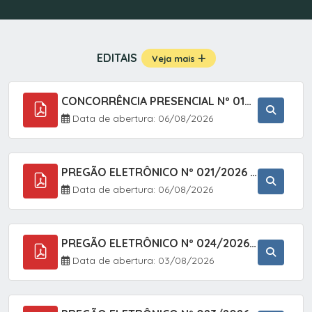
EDITAIS
Veja mais
CONCORRÊNCIA PRESENCIAL Nº 019/2025 - PAVIMENTAÇÃO ASFÁLTICA EM TRECHO DA RUA 2 NO BAIRRO VILA SOARES NO MUNICÍPIO DE SETE BARRAS/SP.
Data de abertura: 06/08/2026
PREGÃO ELETRÔNICO Nº 021/2026 - AQUISIÇÃO DE CONTENTORES E CARRINHOS, DESTINADOS A COLETIVA E MANEJO DE RESÍDUOS SÓLIDOS, ATRAVÉS DO SISTEMA DE REGISTRO DE PREÇOS (SRP)
Data de abertura: 06/08/2026
PREGÃO ELETRÔNICO Nº 024/2026 - AQUISIÇÃO DE GÁS MEDICINAL TIPO OXIGÊNIO (1,00 M3, 3,00 M3 E 10,00 M3), EM ATENDIMENTO À SECRETARIA MUNICIPAL DE SAÚDE, ATRAVÉS DO SISTEMA DE REGISTRO DE PREÇOS (SRP)
Data de abertura: 03/08/2026